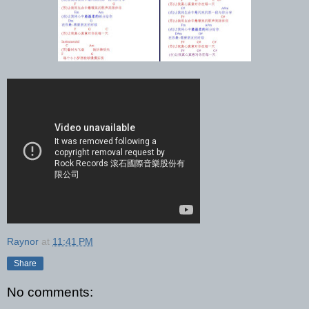
Raynor
at
11:41 PM
Share
No comments: