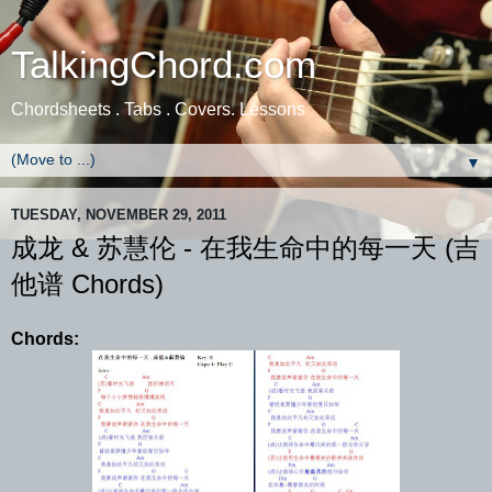
TalkingChord.com
Chordsheets . Tabs . Covers. Lessons
▼
TUESDAY, NOVEMBER 29, 2011
成龙 & 苏慧伦 - 在我生命中的每一天 (吉
他谱 Chords)
Chords: