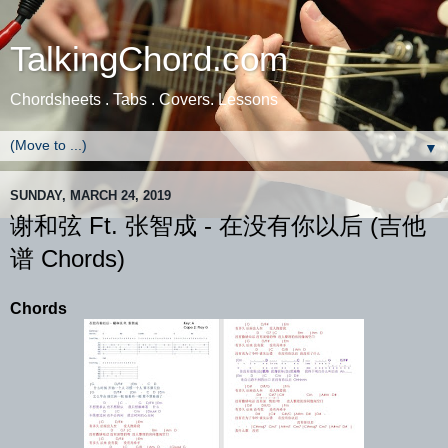
TalkingChord.com
Chordsheets . Tabs . Covers. Lessons
▼
SUNDAY, MARCH 24, 2019
谢和弦 Ft. 张智成 - 在没有你以后 (吉他
谱 Chords)
Chords